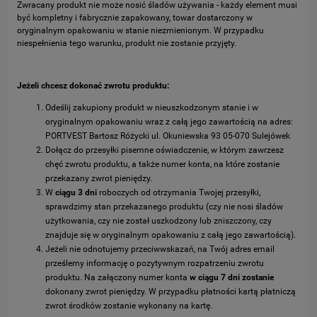
Zwracany produkt nie może nosić śladów używania - każdy element musi
być kompletny i fabrycznie zapakowany, towar dostarczony w
oryginalnym opakowaniu w stanie niezmienionym. W przypadku
niespełnienia tego warunku, produkt nie zostanie przyjęty.
Jeżeli chcesz dokonać zwrotu produktu:
Odeślij zakupiony produkt w nieuszkodzonym stanie i w
oryginalnym opakowaniu wraz z całą jego zawartością na adres:
PORTVEST Bartosz Różycki ul. Okuniewska 93 05-070 Sulejówek
Dołącz do przesyłki pisemne oświadczenie, w którym zawrzesz
chęć zwrotu produktu, a także numer konta, na które zostanie
przekazany zwrot pieniędzy.
W
ciągu 3 dni
roboczych od otrzymania Twojej przesyłki,
sprawdzimy stan przekazanego produktu (czy nie nosi śladów
użytkowania, czy nie został uszkodzony lub zniszczony, czy
znajduje się w oryginalnym opakowaniu z całą jego zawartością).
Jeżeli nie odnotujemy przeciwwskazań, na Twój adres email
prześlemy informację o pozytywnym rozpatrzeniu zwrotu
produktu. Na załączony numer konta
w ciągu 7 dni zostanie
dokonany zwrot pieniędzy. W przypadku płatności kartą płatniczą
zwrot środków zostanie wykonany na kartę.