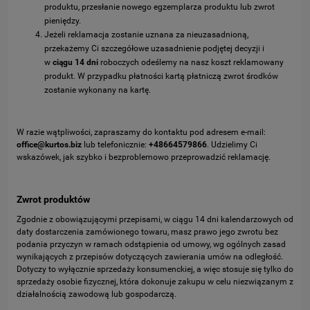
produktu, przesłanie nowego egzemplarza produktu lub zwrot
pieniędzy.
Jeżeli reklamacja zostanie uznana za nieuzasadnioną,
przekażemy Ci szczegółowe uzasadnienie podjętej decyzji i
w
ciągu 14 dni
roboczych odeślemy na nasz koszt reklamowany
produkt. W przypadku płatności kartą płatniczą zwrot środków
zostanie wykonany na kartę.
W razie wątpliwości, zapraszamy do kontaktu pod adresem e-mail:
office@kurtos.biz
lub telefonicznie:
+48664579866
. Udzielimy Ci
wskazówek, jak szybko i bezproblemowo przeprowadzić reklamację.
Zwrot produktów
Zgodnie z obowiązującymi przepisami, w ciągu 14 dni kalendarzowych od
daty dostarczenia zamówionego towaru, masz prawo jego zwrotu bez
podania przyczyn w ramach odstąpienia od umowy, wg ogólnych zasad
wynikających z przepisów dotyczących zawierania umów na odległość.
Dotyczy to wyłącznie sprzedaży konsumenckiej, a więc stosuje się tylko do
sprzedaży osobie fizycznej, która dokonuje zakupu w celu niezwiązanym z
działalnością zawodową lub gospodarczą.