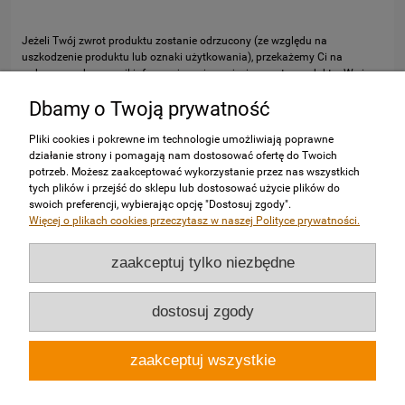
Jeżeli Twój zwrot produktu zostanie odrzucony (ze względu na
uszkodzenie produktu lub oznaki użytkowania), przekażemy Ci na
wskazany adres email informację o nieprzyjęciu zwrotu produktu. W ciągu
7 dni roboczych na wskazany adres zwrotny odeślemy produkt.
Dbamy o Twoją prywatność
Pliki cookies i pokrewne im technologie umożliwiają poprawne
działanie strony i pomagają nam dostosować ofertę do Twoich
potrzeb. Możesz zaakceptować wykorzystanie przez nas wszystkich
tych plików i przejść do sklepu lub dostosować użycie plików do
swoich preferencji, wybierając opcję "Dostosuj zgody".
Więcej o plikach cookies przeczytasz w naszej Polityce prywatności.
Zakupy
zaakceptuj tylko niezbędne
Pomoc
dostosuj zgody
Moje konto
zaakceptuj wszystkie
Informacje