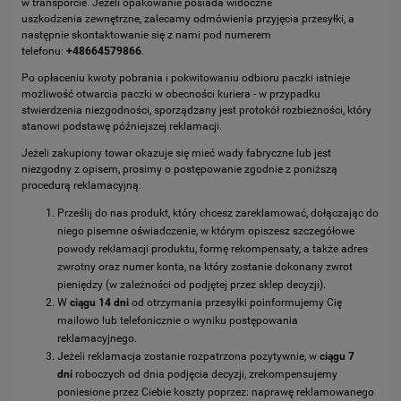
w transporcie. Jeżeli opakowanie posiada widoczne
uszkodzenia zewnętrzne, zalecamy odmówienia przyjęcia przesyłki, a
następnie skontaktowanie się z nami pod numerem
telefonu:
+48664579866
.
Po opłaceniu kwoty pobrania i pokwitowaniu odbioru paczki istnieje
możliwość otwarcia paczki w obecności kuriera - w przypadku
stwierdzenia niezgodności, sporządzany jest protokół rozbieżności, który
stanowi podstawę późniejszej reklamacji.
Jeżeli zakupiony towar okazuje się mieć wady fabryczne lub jest
niezgodny z opisem, prosimy o postępowanie zgodnie z poniższą
procedurą reklamacyjną:
Prześlij do nas produkt, który chcesz zareklamować, dołączając do
niego pisemne oświadczenie,
w którym opiszesz szczegółowe
powody reklamacji produktu, formę rekompensaty, a także adres
zwrotny oraz numer konta, na który zostanie dokonany zwrot
pieniędzy (w zależności od podjętej przez sklep decyzji).
W
ciągu 14 dni
od otrzymania przesyłki poinformujemy Cię
mailowo lub telefonicznie o wyniku postępowania
reklamacyjnego.
Jeżeli reklamacja zostanie rozpatrzona pozytywnie, w
ciągu 7
dni
roboczych od dnia podjęcia decyzji, zrekompensujemy
poniesione przez Ciebie koszty poprzez: naprawę reklamowanego