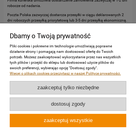
Firma kurierska umożliwia dostarczenie zamówienia zazwyczaj w 1-2 dni
robocze od nadania.
Poczta Polska zazwyczaj dostarcza przesyłki w ciągu deklarowanych 2
dni roboczych przesyłką priorytetową lub 3-5 dni przesyłką ekonomiczną.
»
koszt dostawy
Dbamy o Twoją prywatność
Pliki cookies i pokrewne im technologie umożliwiają poprawne
działanie strony i pomagają nam dostosować ofertę do Twoich
potrzeb. Możesz zaakceptować wykorzystanie przez nas wszystkich
tych plików i przejść do sklepu lub dostosować użycie plików do
swoich preferencji, wybierając opcję "Dostosuj zgody".
Więcej o plikach cookies przeczytasz w naszej Polityce prywatności.
Zakupy
zaakceptuj tylko niezbędne
Pomoc
dostosuj zgody
Moje konto
zaakceptuj wszystkie
Informacje